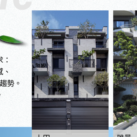
求：
感、
趨勢。
，