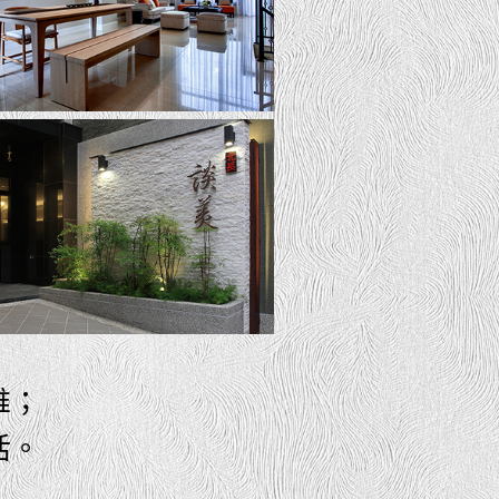
維；
活。