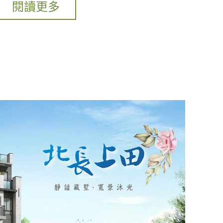
實現精雕細琢美學用心完成每一個
閱讀更多
細節。