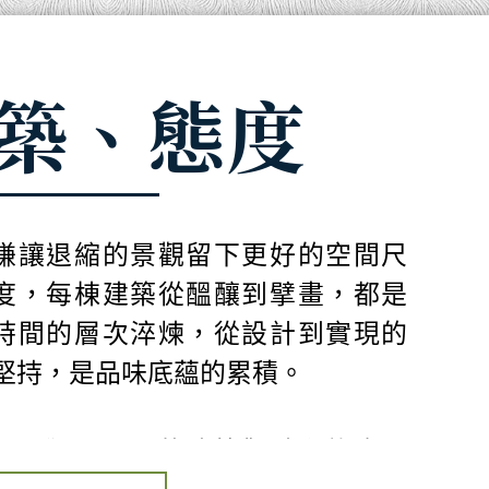
築、態度
謙讓退縮的景觀留下更好的空間尺
度，每棟建築從醞釀到擘畫，都是
時間的層次淬煉，從設計到實現的
堅持，是品味底蘊的累積。
北長獨具匠心的建築觀點和態度，